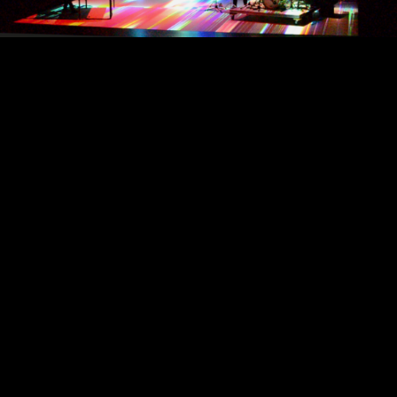
Une pièce scénique engageante
La performance repose sur un dispositif
scénique conçu comme un espace de
composition à part entière, où se rencontrent
matière sonore, geste instrumental et image en
transformation.
Pensé pour le plateau, le dispositif transforme
la scène en un champ plastique actif entre
arts numériques et création contemporaine
L’image agit comme une matière picturale en
mutation constante, proche d’une peinture
vivante, dont les textures, les couleurs et les