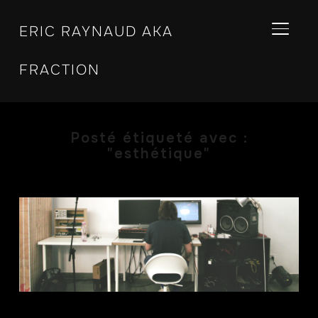
ERIC RAYNAUD AKA
BASCU
FRACTION
Posté étiqueté avec :
"esthétique"